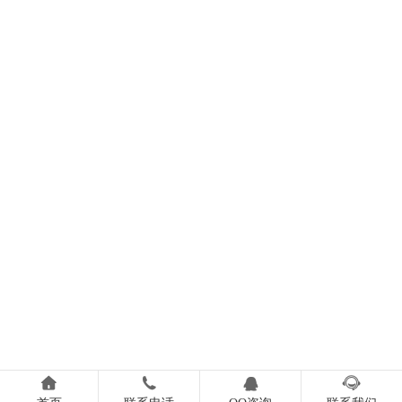



