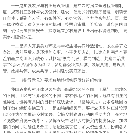
十一是加强农房与村庄建设管理。建立农村房屋全过程管理制
度，规范村庄设计与农房设计、建设、使用的行政程序管理，明确责
任主体，做到有人管、有条件管、有办法管。全方位实施职、责、权
一体化模式，建立责任追究机制，按照谁审批、谁监管、谁负责的原
则，确保房屋质量安全。探索建立乡村建设工匠培养和管理制度，充
实乡村建设队伍。
十二是深入开展美好环境与幸福生活共同缔造活动。以改善群众
身边、房前屋后人居环境的实事、小事为切入点，以建立和完善全覆
盖的基层党组织为核心，以构建“纵向到底、横向到边、共建共治共
享”的乡村治理体系为路径，发动群众决策共谋、发展共建、建设共
管、效果共评、成果共享，共同建设美好家园。
三、《指导意见》要求各地根据实际做好组织实施
我国农房和村庄建设因严寒与酷暑地区的不同、干旱与丰雨地区
的不同、山区与平原地区的不同、农林牧地区的不同，既具有明显的
差异性，也具有共同的目标和底线要求。《指导意见》要求各地因地
制宜做好组织实施工作。一是加强组织领导。要把农房和村庄建设现
代化作为全面推进乡村振兴、实施乡村建设行动的重要内容，在本地
区党委政府统一领导下，发挥五级书记抓乡村振兴的制度优势，加强
部门协同，明确任务分工，层层压实责任，加大资金投入，协调各方