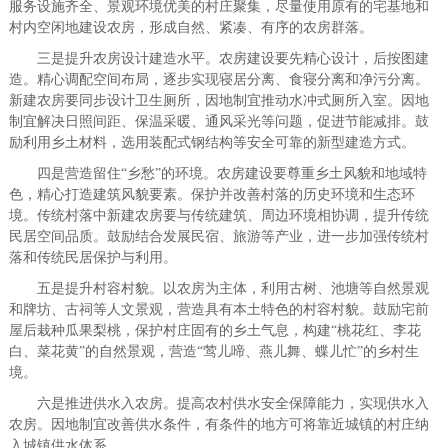
服务设施齐全、景观环境优美的村庄聚集，尽量使用原有的宅基地和
村内空闲地建设农房，形成自然、紧凑、有序的农房群落。
三是提升农房设计建造水平。农房建设要先精心设计，后按图建
造。精心调配空间布局，逐步实现寝居分离、食寝分离和净污分离。
新建农房要同步设计卫生厕所，因地制宜推动水冲式厕所入室。因地
制宜解决日照间距、保温采暖、通风采光等问题，促进节能减排。鼓
励利用乡土材料，选用装配式钢结构等安全可靠的新型建造方式。
四是营造留住“乡愁”的环境。农房建设要尊重乡土风貌和地域特
色，精心打造建筑风貌要素。保护并改善村落的历史环境和生态环
境。传统村落中新建农房要与传统建筑、周边环境相协调，提升传统
民居空间品质。鼓励结合发展民宿、旅游等产业，进一步加强传统村
落和传统民居保护与利用。
五是提升村容村貌。以农房为主体，利用古树、池塘等自然景观
和牌坊、古祠等人文景观，营造具有本土特色的村容村貌。鼓励宅前
屋后栽种瓜果梨桃，保护村庄固有的乡土气息，构建“桃花红、李花
白、菜花黄”的自然景观，营造“莺儿啼、燕儿舞、蝶儿忙”的乡村生
境。
六是推进供水入农房。提高农村供水安全保障能力，实现供水入
农房。因地制宜改善供水条件，有条件的地方可将靠近城镇的村庄纳
入城镇供水体系。