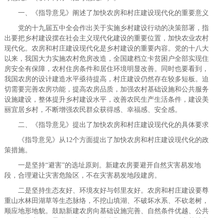
一、《指导意见》阐述了加快农房和村庄建设现代化的重要意义
党的十九届五中全会作出关于实施乡村建设行动的决策部署，指
出要把乡村建设摆在社会主义现代化建设的重要位置，加快农业农村
现代化。农房和村庄建设现代化是乡村建设的重要内容。党的十八大
以来，我国大力实施农村危房改造，全国建档立卡贫困户全部实现住
房安全有保障，农村住房条件和居住环境明显改善。同时也要看到，
我国农房的设计建造水平亟待提高，村庄建设仍然存在较多短板。迫
切需要完善农房功能，提高农房品质，加强农村基础设施和公共服务
设施建设，整体提升乡村建设水平，改善农民生产生活条件，建设美
丽宜居乡村，不断增强农民群众获得感、幸福感、安全感。
二、《指导意见》提出了加快农房和村庄建设现代化的具体要求
《指导意见》从12个方面提出了加快农房和村庄建设现代化的政
策措施。
一是坚持“避害”的选址原则。新建农房要避开自然灾害易发地
段，合理避让灾害危险区，不在灾害易发地段建房。
二是坚持生态友好、环境友好与邻里友好。农房和村庄建设要尊
重山水林田湖草等生态脉络，不挖山填湖、不破坏水系、不砍老树，
顺应地形地貌。鼓励新建农房向基础设施完善、自然条件优越、公共