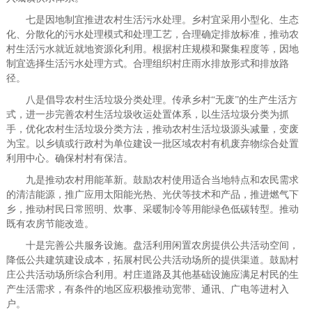
七是因地制宜推进农村生活污水处理。乡村宜采用小型化、生态
化、分散化的污水处理模式和处理工艺，合理确定排放标准，推动农
村生活污水就近就地资源化利用。根据村庄规模和聚集程度等，因地
制宜选择生活污水处理方式。合理组织村庄雨水排放形式和排放路
径。
八是倡导农村生活垃圾分类处理。传承乡村“无废”的生产生活方
式，进一步完善农村生活垃圾收运处置体系，以生活垃圾分类为抓
手，优化农村生活垃圾分类方法，推动农村生活垃圾源头减量，变废
为宝。以乡镇或行政村为单位建设一批区域农村有机废弃物综合处置
利用中心。确保村村有保洁。
九是推动农村用能革新。鼓励农村使用适合当地特点和农民需求
的清洁能源，推广应用太阳能光热、光伏等技术和产品，推进燃气下
乡，推动村民日常照明、炊事、采暖制冷等用能绿色低碳转型。推动
既有农房节能改造。
十是完善公共服务设施。盘活利用闲置农房提供公共活动空间，
降低公共建筑建设成本，拓展村民公共活动场所的提供渠道。鼓励村
庄公共活动场所综合利用。村庄道路及其他基础设施应满足村民的生
产生活需求，有条件的地区应积极推动宽带、通讯、广电等进村入
户。