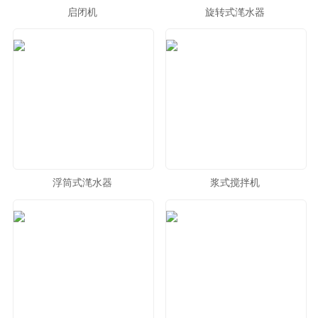
启闭机
旋转式滗水器
浮筒式滗水器
浆式搅拌机