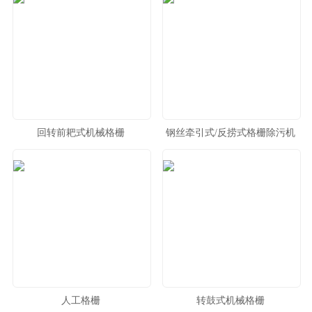
回转前耙式机械格栅
钢丝牵引式/反捞式格栅除污机
人工格栅
转鼓式机械格栅