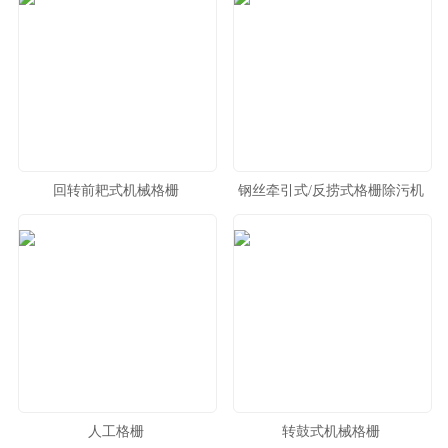
回转前耙式机械格栅
钢丝牵引式/反捞式格栅除污机
人工格栅
转鼓式机械格栅